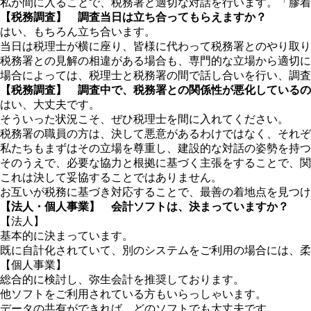
私が間に入ることで、税務署と適切な対話を行います。「膠着
【税務調査】 調査当日は立ち合ってもらえますか？
はい、もちろん立ち合います。
当日は税理士が横に座り、皆様に代わって税務署とのやり取り
税務署との見解の相違がある場合も、専門的な立場から適切に
場合によっては、税理士と税務署の間で話し合いを行い、調査
【税務調査】 調査中で、税務署との関係性が悪化しているの
はい、大丈夫です。
そういった状況こそ、ぜひ税理士を間に入れてください。
税務署の職員の方は、決して悪意があるわけではなく、それぞ
私たちもまずはその立場を尊重し、建設的な対話の姿勢を持つ
そのうえで、必要な協力と根拠に基づく主張をすることで、関
これは決して妥協することではありません。
お互いが税務に基づき対応することで、最善の着地点を見つけ
【法人・個人事業】 会計ソフトは、決まっていますか？
【法人】
基本的に決まっています。
既に自計化されていて、別のシステムをご利用の場合には、柔
【個人事業】
総合的に検討し、弥生会計を推奨しております。
他ソフトをご利用されている方もいらっしゃいます。
データの共有ができれば、どのソフトでも大丈夫です。