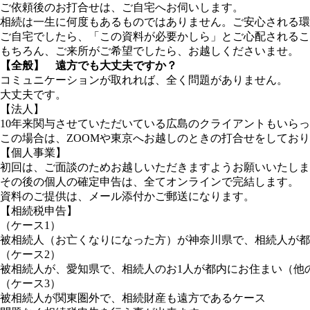
ご依頼後のお打合せは、ご自宅へお伺いします。
相続は一生に何度もあるものではありません。ご安心される環
ご自宅でしたら、「この資料が必要かしら」とご心配されるこ
もちろん、ご来所がご希望でしたら、お越しくださいませ。
【全般】 遠方でも大丈夫ですか？
コミュニケーションが取れれば、全く問題がありません。
大丈夫です。
【法人】
10年来関与させていただいている広島のクライアントもいら
この場合は、ZOOMや東京へお越しのときの打合せをしてお
【個人事業】
初回は、ご面談のためお越しいただきますようお願いいたしま
その後の個人の確定申告は、全てオンラインで完結します。
資料のご提供は、メール添付かご郵送になります。
【相続税申告】
（ケース1）
被相続人（お亡くなりになった方）が神奈川県で、相続人が都
（ケース2）
被相続人が、愛知県で、相続人のお1人が都内にお住まい（他
（ケース3）
被相続人が関東圏外で、相続財産も遠方であるケース