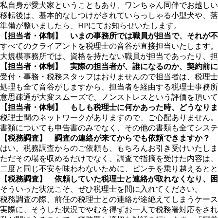
私自身が愛犬家ということもあり、ワンちゃん同伴でお越しい
移転後は、基本的なしつけがされていらっしゃる小型犬や、落
準備が整いましたら、HPにてお知らせいたします。
【担当者・体制】 いまの事務所では職員が担当で、それが不
すべてのクライアントを税理士の音谷が直接担当いたします。
大規模事務所では、資格を持たない職員が担当であったり、担
【担当者・体制】 実際の担当者が、誰になるのか、契約前に
受付・事務・税務スタッフはおりませんので担当者は、税理士
処理も全て音谷がしますから、担当者を経由する税理士事務所
意思疎通が大変スムーズで、ノンストレスという評価を頂いて
【担当者・体制】 もしも税理士に何かあった時、どうなりま
税理士間のネットワークがありますので、ご心配ありません。
書類についても申告書のみでなく、その他の書類も全てシステ
【税務調査】 調査の連絡が来てからでも依頼できますか？
はい。税務調査からのご依頼も、もちろんお引き受けいたしま
ただその場を収めるだけでなく、調査で指摘を受けた内容は、
二度と同じ不安を味わわないために、ピンチを乗り越えるとと
【税務調査】 依頼していた税理士と連絡が取れなくなり、困
そういった状況こそ、ぜひ税理士を間に入れてください。
税務調査の際、前任の税理士との連絡が途絶えてしまうケース
実際に、そうした状況でやむを得ずお一人で税務署対応をされ