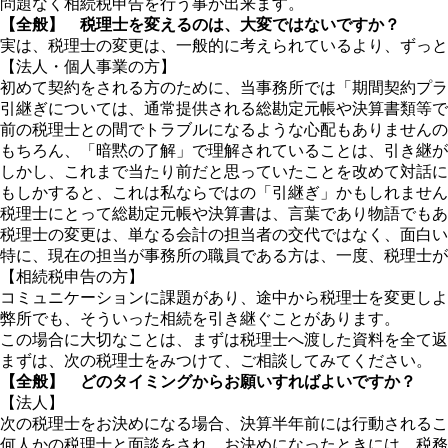
問題なく相続税申告を行う事が出来ます。
【全般】 税理士を変えるのは、大変ではないですか？
実は、税理士の変更は、一般的に考えられているより、ずっと
【法人・個人事業の方】
初めて契約をされる方のために、当事務所では「期間契約プラ
引継ぎについては、通常提供される総勘定元帳や決算書類等で
前の税理士との間でトラブルになるような心配もありませんの
もちろん、「暗黙の了解」で理解されていることは、引き継が
しかし、これまで当たり前だと思っていたことを改めて対話に
もしかすると、これは私ならではの「引継ぎ」かもしれません
税理士にとって総勘定元帳や決算書は、言葉であり物語でもあ
税理士の変更は、単なる会計の担当者の交代ではなく、面白い
特に、現在の担当が事務所の職員である方は、一度、税理士が
【相続税申告の方】
コミュニケーションに課題があり、途中から税理士を変更しよ
弊所でも、そういった相続を引き継ぐことがあります。
この場合に大切なことは、まずは税理士へ渡した資料を全て返
まずは、次の税理士をみつけて、ご相談してみてください。
【全般】 どのタイミングからお願いすればよいですか？
【法人】
次の税理士をお決めになる場合、決算半年前には行動されるこ
何人かの税理士と面談をされ、お決めになったときには、税務