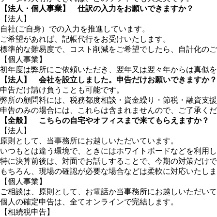
【法人・個人事業】 仕訳の入力をお願いできますか？
【法人】
自社(ご自身）での入力を推進しています。
ご希望があれば、記帳代行をお受けいたします。
標準的な難易度で、コスト削減をご希望でしたら、自計化のご
【個人事業】
初年度は弊所にご依頼いただき、翌年又は翌々年からは真似を
【法人】 会社を設立しました。申告だけお願いできますか？
申告だけ請け負うことも可能です。
弊所の顧問料には、税務都度相談・資金繰り・節税・融資支援
申告のみの場合には、これらは含まれませんので、ご了承くだ
【全般】 こちらの自宅やオフィスまで来てもらえますか？
【法人】
原則として、当事務所にお越しいただいています。
いつもとは違う環境で、ときにはホワイトボードなどを利用し
特に決算前後は、対面でお話しすることで、今期の対策だけで
もちろん、現場の確認が必要な場合などは柔軟に対応いたしま
【個人事業】
ご相談は、原則として、お電話か当事務所にお越しいただいて
個人の確定申告は、全てオンラインで完結します。
【相続税申告】