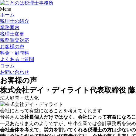
Menu
ホーム
税理士の紹介
業務案内
税理士変更
税務調査対応
お客様の声
料金・顧問料
よくあるご質問
コラム
お問い合わせ
お客様の声
株式会社デイ・ディライト
代表取締役 
法人顧問・法人化
会社にとって有益になることを考えてくれます
音谷さんは
社長個人だけではなく、会社にとって有益になるこ
一見あたりまえのようですが、中小企業では会計事務所を決め
会社全体を考えて、労力を割いてくれる税理士の方は少ない
の