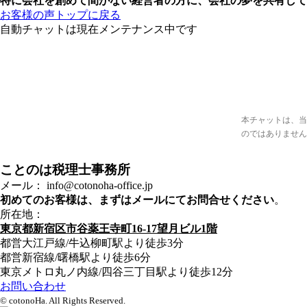
特に会社を創めて間がない経営者の方に、会社の夢を共有して
お客様の声トップに戻る
自動チャットは現在メンテナンス中です
本チャットは、当
のではありません
ことのは税理士事務所
メール： info@cotonoha-office.jp
初めてのお客様は、まずはメールにてお問合せください
。
所在地：
東京都新宿区市谷薬王寺町16-17望月ビル1階
都営大江戸線/牛込柳町駅より徒歩3分
都営新宿線/曙橋駅より徒歩6分
東京メトロ丸ノ内線/四谷三丁目駅より徒歩12分
お問い合わせ
© cotonoHa. All Rights Reserved.