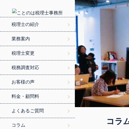
税理士の紹介
業務案内
税理士変更
税務調査対応
お客様の声
料金・顧問料
よくあるご質問
コ
ラ
コラム