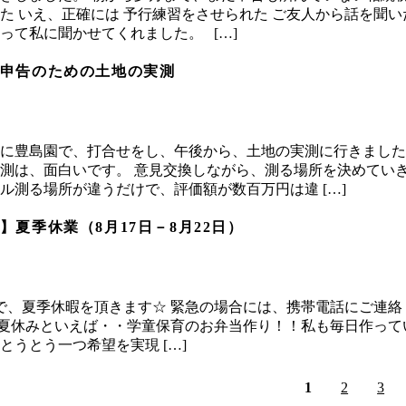
た いえ、正確には 予行練習をさせられた ご友人から話を聞い
って私に聞かせてくれました。 […]
申告のための土地の実測
に豊島園で、打合せをし、午後から、土地の実測に行きました
測は、面白いです。 意見交換しながら、測る場所を決めていき
ル測る場所が違うだけで、評価額が数百万円は違 […]
】夏季休業（8月17日－8月22日）
/22まで、夏季休暇を頂きます☆ 緊急の場合には、携帯電話にご連
夏休みといえば・・学童保育のお弁当作り！！私も毎日作ってい
とうとう一つ希望を実現 […]
1
2
3