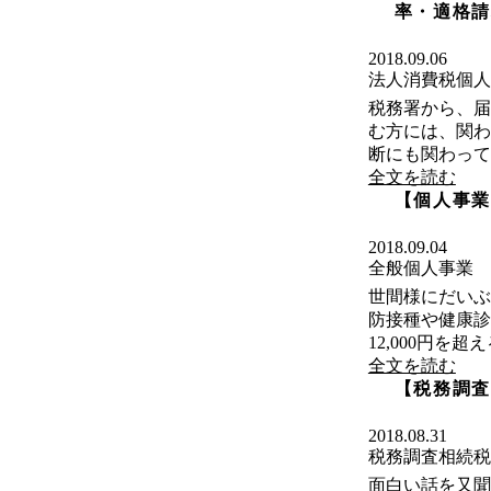
率・適格請
2018.09.06
法人
消費税
個人
税務署から、届
む方には、関わ
断にも関わってき
全文を読む
【個人事業
2018.09.04
全般
個人事業
世間様にだいぶ
防接種や健康診
12,000円を超
全文を読む
【税務調査
2018.08.31
税務調査
相続税
面白い話を又聞