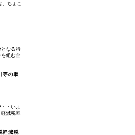
は、ちょこ
税となる特
ンを組む金
引等の取
が・・いよ
り軽減税率
税軽減税