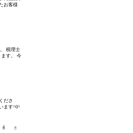
たお客様
。 税理士
ます。 今
絡くださ
ます^0^
4
»