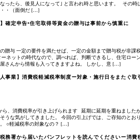
なったら、後見人になって｣ と言われ時と思います。 その時
・（面倒だ […]
】確定申告‣住宅取得等資金の贈与は事前から慎重に
の贈与 一定の要件を満たせば、一定の金額まで贈与税が非課
ターネットの時代なので、調べれば、判断できるし、住宅ロー
屋さんから情報も入ってきますよね。 しかし、意 […]
人事業】消費税軽減税率制度ー対象・施行日をまたぐ取
月1日から、消費税率が引き上げられます 延期に延期を重ねました
そうな気がしてきました。 今回の引上げでは、ご存知のとお
 ○軽減税率の対象なの？ […]
税務署から届いたパンフレットを読んでくださいー消費