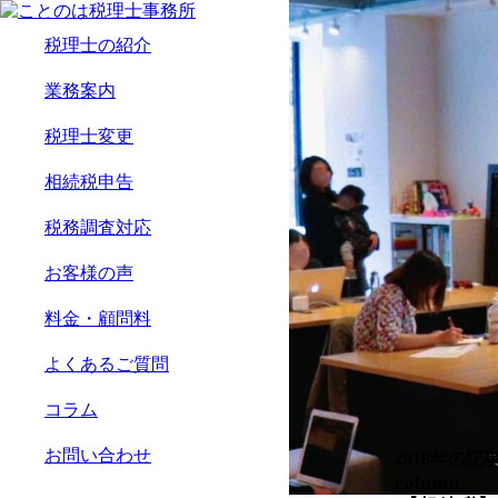
税理士の紹介
業務案内
税理士変更
相続税申告
税務調査対応
お客様の声
料金・顧問料
よくあるご質問
コラム
お問い合わせ
2
0
1
8
年
の
記