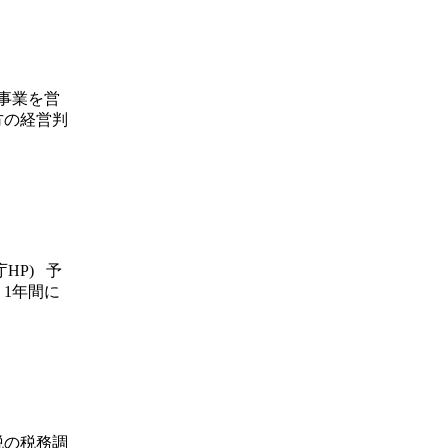
事業を営
方の経営判
HP) 予
1年間に
税の税務調