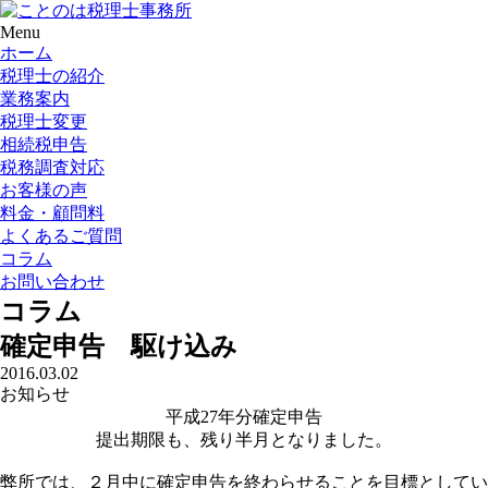
Menu
ホーム
税理士の紹介
業務案内
税理士変更
相続税申告
税務調査対応
お客様の声
料金・顧問料
よくあるご質問
コラム
お問い合わせ
コラム
確定申告 駆け込み
2016.03.02
お知らせ
平成27年分確定申告
提出期限も、残り半月となりました。
弊所では、２月中に確定申告を終わらせることを目標としてい